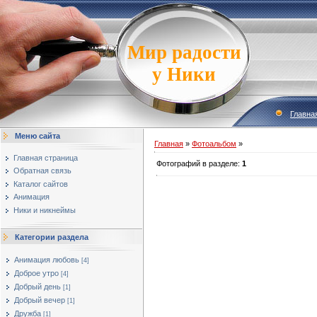
Мир радости
у Ники
Главна
Меню сайта
Главная
»
Фотоальбом
»
Главная страница
Фотографий в разделе
:
1
Обратная связь
Каталог сайтов
Анимация
Ники и никнеймы
Категории раздела
Анимация любовь
[4]
Доброе утро
[4]
Добрый день
[1]
Добрый вечер
[1]
Дружба
[1]