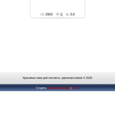
2903
0
5.0
Красивые ники для контакта, одноклассников © 2026
Создать
бесплатный сайт
с
uCoz