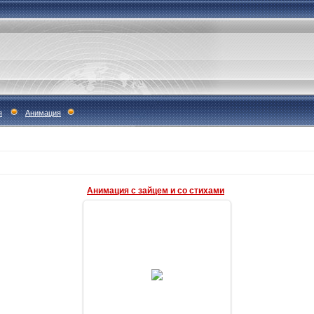
я
Анимация
Анимация с зайцем и со стихами
22.04.2013
Анимация со стихом: ты где-то
здесь со мной
Наталья