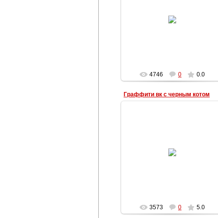
22.04.2013
Сиреневая анимация с парой
влюбленных в страстном поцелуе
Наталья
4746
0
0.0
Граффити вк с черным котом
22.04.2013
Граффити вк с пауком и черным
котом
Наталья
3573
0
5.0