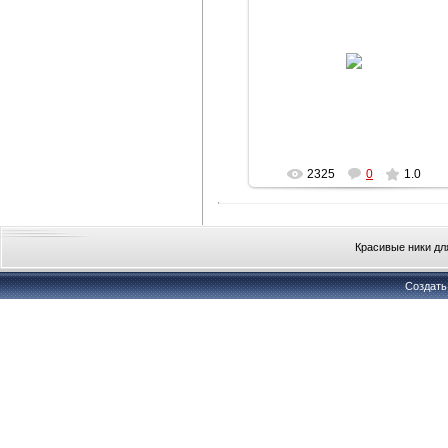
22.04.2013
Анимация с добрым утром со
слоником
Наталья
2325
0
1.0
Красивые ники дл
Создат