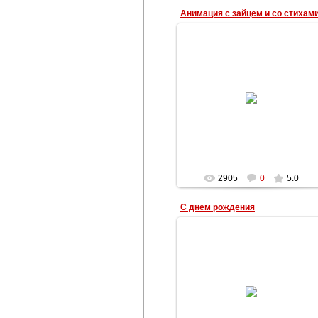
Анимация с зайцем и со стихам
22.04.2013
Анимация со стихом: ты где-то
здесь со мной
Наталья
2905
0
5.0
С днем рождения
22.04.2013
Анимация с розами с днем
рождения
Наталья