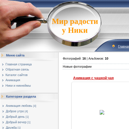
Мир радости
у Ники
Главна
Меню сайта
Фотографий:
16
| Альбомов:
10
Главная страница
Новые фотографии
Обратная связь
Каталог сайтов
Анимация с чашкой чая
Анимация
Ники и никнеймы
Категории раздела
22.04.2013
Анимация любовь
[4]
Анимация с чашкой чая и надписью
Доброе утро
[4]
с добрым утром
Добрый день
[1]
Наталья
Добрый вечер
[1]
Дружба
[1]