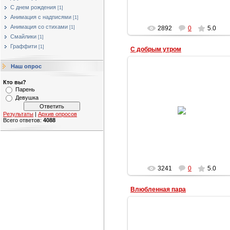
С днем рождения
[1]
Анимация с надписями
[1]
Анимация со стихами
[1]
2892
0
5.0
Смайлики
[1]
Граффити
[1]
С добрым утром
Наш опрос
Кто вы?
Парень
Девушка
22.04.2013
Анимация с котом и надписью
Результаты
|
Архив опросов
Всего ответов:
4088
Наталья
3241
0
5.0
Влюбленная пара