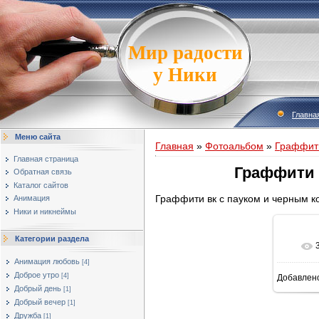
Мир радости
у Ники
Главна
Меню сайта
Главная
»
Фотоальбом
»
Граффит
Главная страница
Граффити 
Обратная связь
Каталог сайтов
Граффити вк с пауком и черным к
Анимация
Ники и никнеймы
Категории раздела
Анимация любовь
[4]
Доброе утро
[4]
Добавлен
Добрый день
[1]
Добрый вечер
[1]
Дружба
[1]