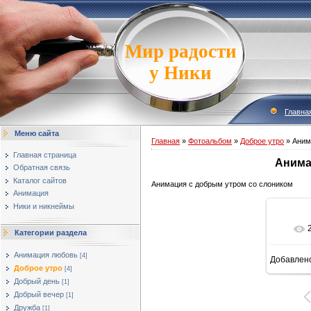
Мир радости
у Ники
Главна
Меню сайта
Главная
»
Фотоальбом
»
Доброе утро
» Аним
Главная страница
Анима
Обратная связь
Каталог сайтов
Анимация с добрым утром со слоником
Анимация
Ники и никнеймы
Категории раздела
Анимация любовь
[4]
Добавлен
Доброе утро
[4]
Добрый день
[1]
Добрый вечер
[1]
Дружба
[1]