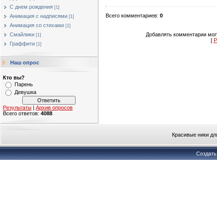
С днем рождения
[1]
Всего комментариев
:
0
Анимация с надписями
[1]
Анимация со стихами
[1]
Добавлять комментарии могу
Смайлики
[1]
[
Р
Граффити
[1]
Наш опрос
Кто вы?
Парень
Девушка
Результаты
|
Архив опросов
Всего ответов:
4088
Красивые ники дл
Создат